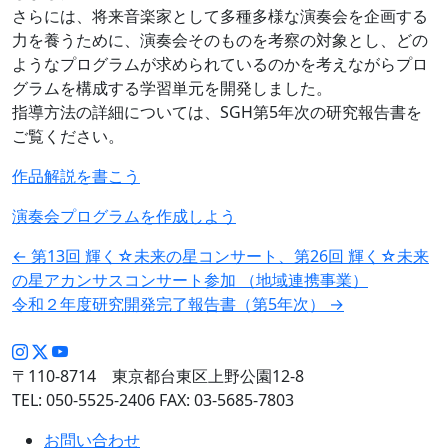
さらには、将来音楽家として多種多様な演奏会を企画する
力を養うために、演奏会そのものを考察の対象とし、どの
ようなプログラムが求められているのかを考えながらプロ
グラムを構成する学習単元を開発しました。
指導方法の詳細については、SGH第5年次の研究報告書を
ご覧ください。
作品解説を書こう
演奏会プログラムを作成しよう
投
←
第13回 輝く☆未来の星コンサート、第26回 輝く☆未来
の星アカンサスコンサート参加 （地域連携事業）
稿
令和２年度研究開発完了報告書（第5年次）
→
ナ
ビ
ゲ
〒110-8714 東京都台東区上野公園12-8
TEL: 050-5525-2406 FAX: 03-5685-7803
ー
シ
お問い合わせ