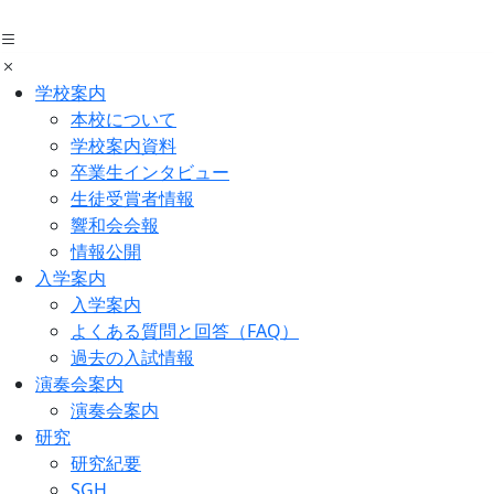
Skip
to
the
content
学校案内
本校について
学校案内資料
卒業生インタビュー
生徒受賞者情報
響和会会報
情報公開
入学案内
入学案内
よくある質問と回答（FAQ）
過去の入試情報
演奏会案内
演奏会案内
研究
研究紀要
SGH