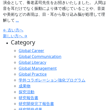
ー
演会として、養老孟司先生をお招きいたしました。 人間は
ノ
ト
音を耳だけでなく振動により体で感じていることや、音楽
初
実
や美術などの表現は、目・耳から取り込み脳が処理して理
見
施
令
解して
…
ア
和
ン
投
←
古い方へ
元
サ
新しい方へ
→
稿
年
ン
Category
度
ナ
ブ
第
Global Career
ビ
ル
2
Global Communication
演
ゲ
回
Global Literacy
奏
ー
SGH
Global Management
会
グ
シ
Global Practice
実
ロ
学外コラボレーション強化プログラム
ョ
施
ー
成果物
ン
バ
探究活動
ル
研究報告書
キ
研究開発完了報告書
ャ
研究開発成果