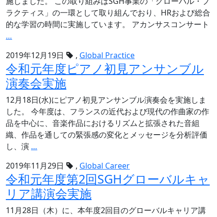
施しました。 この取り組みはSGH事業の「グローバル・プ
ラクティス」の一環として取り組んでおり、HRおよび総合
的な学習の時間に実施しています。 アカンサスコンサート
令
…
和
2019年12月19日
,
Global Practice
元
令和元年度ピアノ初見アンサンブル
年
演奏会実施
度
第
12月18日(水)にピアノ初見アンサンブル演奏会を実施しま
4
した。 今年度は、フランスの近代および現代の作曲家の作
回
品を中心に、音楽作品におけるリズムと拡張された音組
ア
織、作品を通しての緊張感の変化とメッセージを分析評価
カ
令
し、演
…
ン
和
サ
2019年11月29日
,
Global Career
元
ス
令和元年度第2回SGHグローバルキャ
年
コ
リア講演会実施
度
ン
ピ
サ
11月28日（木）に、本年度2回目のグローバルキャリア講
ア