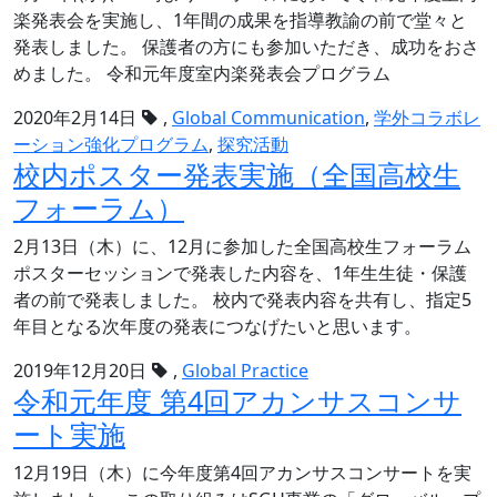
ア
楽発表会を実施し、1年間の成果を指導教諭の前で堂々と
ー
発表しました。 保護者の方にも参加いただき、成功をおさ
カ
めました。 令和元年度室内楽発表会プログラム
イ
2020年2月14日
,
Global Communication
,
学外コラボレ
ブ
ーション強化プログラム
,
探究活動
で
校内ポスター発表実施（全国高校生
公
フォーラム）
開
2月13日（木）に、12月に参加した全国高校生フォーラム
ポスターセッションで発表した内容を、1年生生徒・保護
者の前で発表しました。 校内で発表内容を共有し、指定5
年目となる次年度の発表につなげたいと思います。
2019年12月20日
,
Global Practice
令和元年度 第4回アカンサスコンサ
ート実施
12月19日（木）に今年度第4回アカンサスコンサートを実