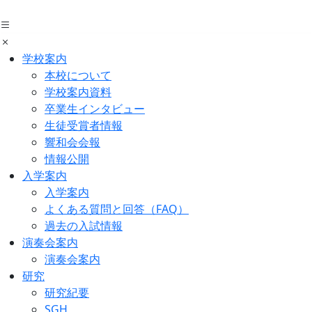
Skip
to
the
content
学校案内
本校について
学校案内資料
卒業生インタビュー
生徒受賞者情報
響和会会報
情報公開
入学案内
入学案内
よくある質問と回答（FAQ）
過去の入試情報
演奏会案内
演奏会案内
研究
研究紀要
SGH