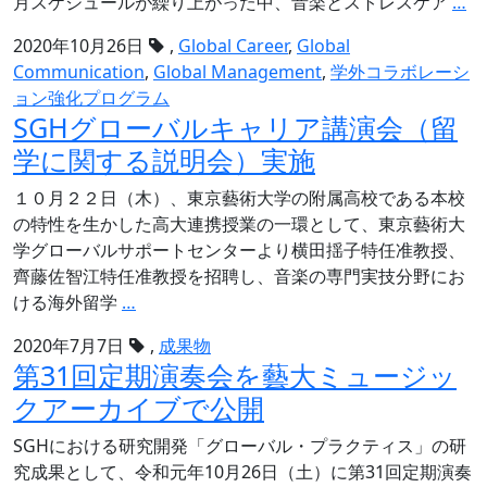
20
月スケジュールが繰り上がった中、音楽とストレスケア
…
全
2020年10月26日
,
Global Career
,
Global
国
Communication
,
Global Management
,
学外コラボレーシ
高
ョン強化プログラム
校
SGHグローバルキャリア講演会（留
生
学に関する説明会）実施
フ
ォ
１０月２２日（木）、東京藝術大学の附属高校である本校
ー
の特性を生かした高大連携授業の一環として、東京藝術大
ラ
学グローバルサポートセンターより横田揺子特任准教授、
ム
齊藤佐智江特任准教授を招聘し、音楽の専門実技分野にお
ポ
SGH
ける海外留学
…
ス
グ
タ
2020年7月7日
,
成果物
ロ
ー
第31回定期演奏会を藝大ミュージッ
ー
セ
クアーカイブで公開
バ
ッ
ル
シ
SGHにおける研究開発「グローバル・プラクティス」の研
キ
ョ
究成果として、令和元年10月26日（土）に第31回定期演奏
ャ