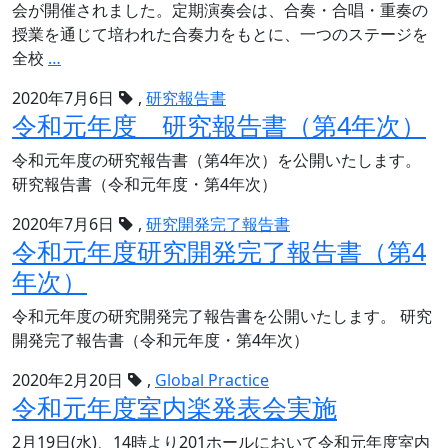
ン
会が開催されました。定期演奏会は、合奏・合唱・重奏の
リ
参
授業を通じて培われた合奏力をもとに、一つのステージを
ア
第
加
全校
…
講
31
演
2020年7月6日
,
研究報告書
回
会
令和元年度 研究報告書（第4年次）
定
（留
期
令和元年度の研究報告書（第4年次）を公開いたします。
学
演
研究報告書（令和元年度・第4年次）
に
奏
関
2020年7月6日
,
研究開発完了報告書
会
す
令和元年度研究開発完了報告書（第4
を
る
藝
年次）
説
大
明
令和元年度の研究開発完了報告書を公開いたします。 研究
ミ
会）
開発完了報告書（令和元年度・第4年次）
ュ
実
ー
2020年2月20日
,
Global Practice
施
ジ
令和元年度室内楽発表会実施
ッ
ク
2月19日(水)、14時より201ホールにおいて令和元年度室内