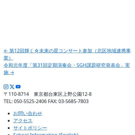
投
←
第12回輝く☆未来の星コンサート参加（北区地域連携事
業）
稿
令和元年度「第31回定期演奏会・SGH課題研究発表会」実
ナ
施
→
ビ
ゲ
〒110-8714 東京都台東区上野公園12-8
ー
TEL: 050-5525-2406 FAX: 03-5685-7803
シ
ョ
お問い合わせ
アクセス
ン
サイトポリシー