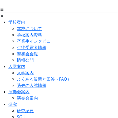
Skip
to
the
content
学校案内
本校について
学校案内資料
卒業生インタビュー
生徒受賞者情報
響和会会報
情報公開
入学案内
入学案内
よくある質問と回答（FAQ）
過去の入試情報
演奏会案内
演奏会案内
研究
研究紀要
SGH