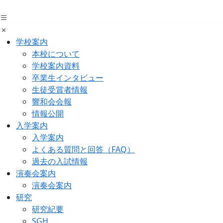
Skip
to
the
content
学校案内
本校について
学校案内資料
卒業生インタビュー
生徒受賞者情報
響和会会報
情報公開
入学案内
入学案内
よくある質問と回答（FAQ）
過去の入試情報
演奏会案内
演奏会案内
研究
研究紀要
SGH