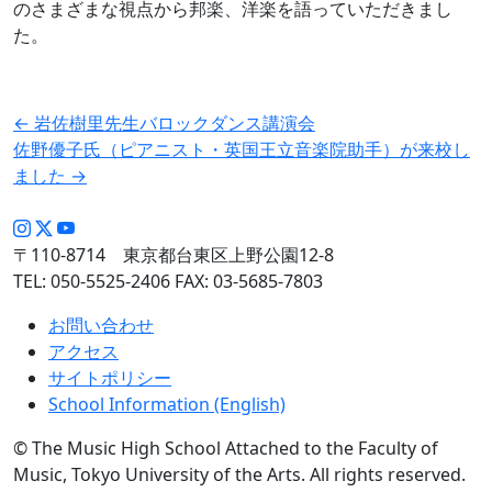
のさまざまな視点から邦楽、洋楽を語っていただきまし
た。
投
←
岩佐樹里先生バロックダンス講演会
佐野優子氏（ピアニスト・英国王立音楽院助手）が来校し
稿
ました
→
ナ
ビ
ゲ
〒110-8714 東京都台東区上野公園12-8
TEL: 050-5525-2406 FAX: 03-5685-7803
ー
シ
お問い合わせ
ョ
アクセス
サイトポリシー
ン
School Information (English)
© The Music High School Attached to the Faculty of
Music, Tokyo University of the Arts. All rights reserved.