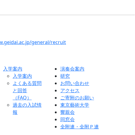
.geidai.ac.jp/general/recruit
入学案内
演奏会案内
入学案内
研究
よくある質問
お問い合わせ
と回答
アクセス
（FAQ）
ご寄附のお願い
過去の入試情
東京藝術大学
報
響親会
同窓会
全附連・全附Ｐ連