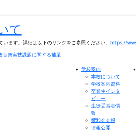
いて
ています。詳細は以下のリンクをご参照ください。
https://www
攻音楽実技課題に関する補足
学校案内
本校について
学校案内資料
卒業生インタ
ビュー
生徒受賞者情
報
響和会会報
情報公開