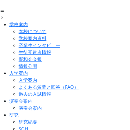
Skip
to
the
content
学校案内
本校について
学校案内資料
卒業生インタビュー
生徒受賞者情報
響和会会報
情報公開
入学案内
入学案内
よくある質問と回答（FAQ）
過去の入試情報
演奏会案内
演奏会案内
研究
研究紀要
SGH