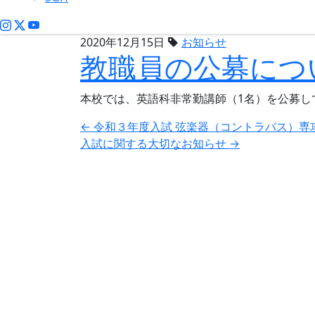
2020年12月15日
お知らせ
教職員の公募につ
本校では、英語科非常勤講師（1名）を公募し
投
←
令和３年度入試 弦楽器（コントラバス）専
入試に関する大切なお知らせ
→
稿
ナ
ビ
ゲ
ー
シ