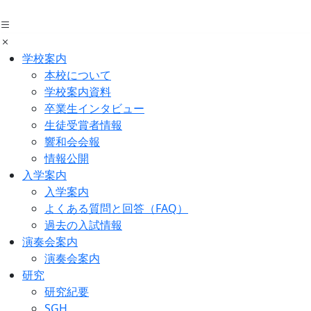
Skip
to
the
content
学校案内
本校について
学校案内資料
卒業生インタビュー
生徒受賞者情報
響和会会報
情報公開
入学案内
入学案内
よくある質問と回答（FAQ）
過去の入試情報
演奏会案内
演奏会案内
研究
研究紀要
SGH