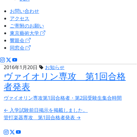
お問い合わせ
アクセス
ご寄附のお願い
東京藝術大学
響親会
同窓会
2016年1月20日
お知らせ
ヴァイオリン専攻 第1回合格
者発表
ヴァイオリン専攻第1回合格者・第2回受験生集合時間
投
←
入学試験前日掲示を掲載しました。
管打楽器専攻 第1回合格者発表
→
稿
ナ