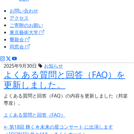
お問い合わせ
アクセス
ご寄附のお願い
東京藝術大学
響親会
同窓会
2025年9月30日
お知らせ
よくある質問と回答（FAQ）を
更新しました。
よくある質問と回答（FAQ）の内容を更新しました（邦楽
専攻）。
よくある質問と回答（FAQ）
投
←
第18回 輝く☆未来の星コンサート に出演します