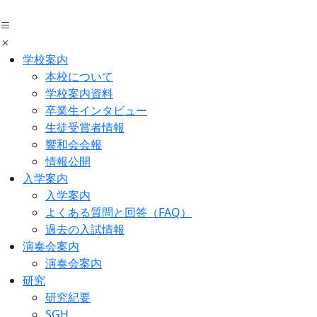
Skip
to
the
content
学校案内
本校について
学校案内資料
卒業生インタビュー
生徒受賞者情報
響和会会報
情報公開
入学案内
入学案内
よくある質問と回答（FAQ）
過去の入試情報
演奏会案内
演奏会案内
研究
研究紀要
SGH