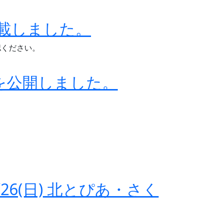
載しました。
認ください。
ムを公開しました。
26(日) 北とぴあ・さく