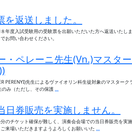
票を返送しました。
和８年度入試受験用の受験票を出願いただいた方へ返送いたし
までお問い合わせください。
・ペレーニ先生(Vn.)マスタ
)
ER PERENYI)先生によるヴァイオリン科生徒対象のマスタ
【中
生のみ（ただし、その保護
…
学
生
当日券販売を実施しません。
対
象】
売分のチケット確保が難しく、演奏会会場での当日券販売を実
エ
今
えご来場いただきますようよろしくお願いいた
…
ス