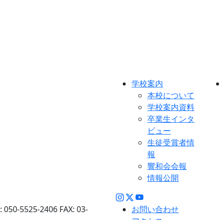
演
し
ま
す
（10/26(日)
北
と
ぴ
学校案内
あ・
本校について
さ
学校案内資料
く
卒業生インタ
ら
ビュー
ホ
生徒受賞者情
ー
報
ル）。
響和会会報
情報公開
: 050-5525-2406 FAX: 03-
お問い合わせ