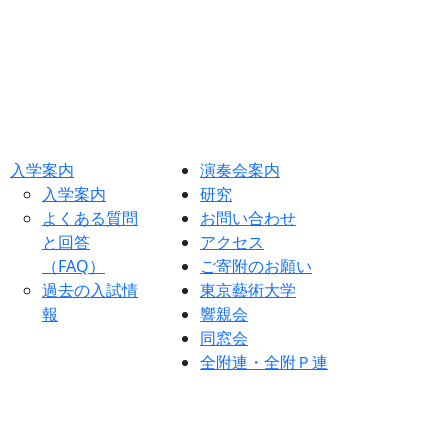
入学案内
演奏会案内
入学案内
研究
よくある質問
お問い合わせ
と回答
アクセス
（FAQ）
ご寄附のお願い
過去の入試情
東京藝術大学
報
響親会
同窓会
全附連・全附Ｐ連