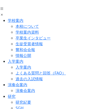
Skip
to
the
content
学校案内
本校について
学校案内資料
卒業生インタビュー
生徒受賞者情報
響和会会報
情報公開
入学案内
入学案内
よくある質問と回答（FAQ）
過去の入試情報
演奏会案内
演奏会案内
研究
研究紀要
SGH