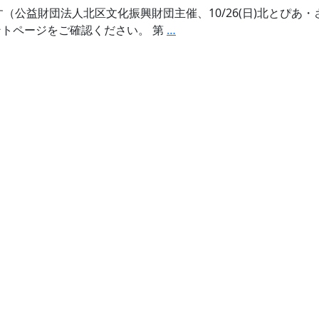
聴
（公益財団法人北区文化振興財団主催、10/26(日)北とぴあ
せ
講
第
トページをご確認ください。 第
…
ん。
実
18
施
回
の
輝
お
く
知
☆
ら
未
せ
来
(11/24(月・
の
祝))
星
コ
ン
サ
ー
ト
に
出