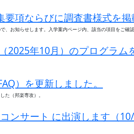
年
タ
度
ー・
集要項ならびに調査書様式を掲
の
ペ
定
レ
ので、お知らせします。入学案内ページ内、該当の項目をご確
期
ー
演
ニ
奏
2025年10月）のプログラ
先
会
生
は
(Vn.)
当
マ
日
ス
FAQ）を更新しました。
券
タ
販
ー
ました（邦楽専攻）。
売
ク
を
ラ
実
コンサート に出演します（10/
ス
施
公
し
開
ま